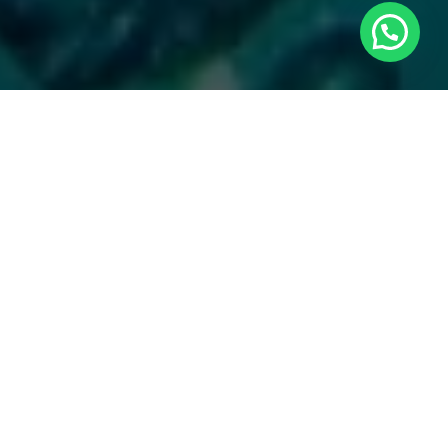
1. Almacenamiento adecuado
El almacenamiento correcto de los
reactivos químicos es fundamental para
mantener su eficacia. Guarda tus
reactivos en un lugar fresco y seco, lejos
de la luz solar directa y de fuentes de