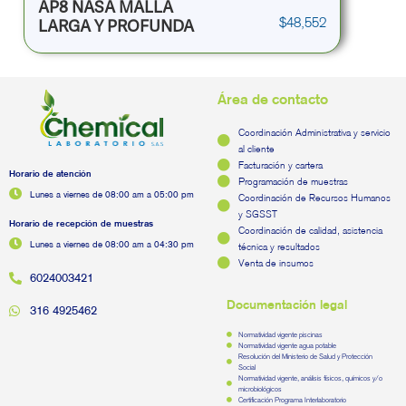
AP8 NASA MALLA
$
48,552
LARGA Y PROFUNDA
Área de contacto
Coordinación Administrativa y servicio
al cliente
Facturación y cartera
Horario de atención
Programación de muestras
Lunes a viernes de 08:00 am a 05:00 pm
Coordinación de Recursos Humanos
y SGSST
Horario de recepción de muestras
Coordinación de calidad, asistencia
Lunes a viernes de 08:00 am a 04:30 pm
técnica y resultados
Venta de insumos
6024003421
Documentación legal
316 4925462
Normatividad vigente piscinas
Normatividad vigente agua potable
Resolución del Ministerio de Salud y Protección
Social
Normatividad vigente, análisis físicos, químicos y/o
microbiológicos
Certificación Programa Interlaboratorio