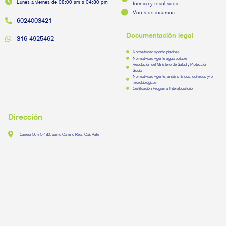
Lunes a viernes de 08:00 am a 04:30 pm
técnica y resultados
Venta de insumos
6024003421
Documentación legal
316 4925462
Normatividad vigente piscinas
Normatividad vigente agua potable
Resolución del Ministerio de Salud y Protección
Social
Normatividad vigente, análisis físicos, químicos y/o
microbiológicos
Certificación Programa Interlaboratorio
Dirección
Carrera 56 # 5-180. Barrio Camino Real, Cali, Valle