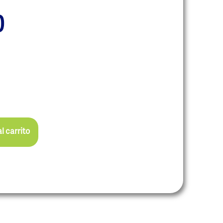
0
l carrito