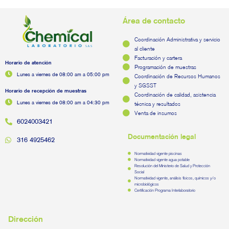
Área de contacto
Coordinación Administrativa y servicio
al cliente
Facturación y cartera
Horario de atención
Programación de muestras
Lunes a viernes de 08:00 am a 05:00 pm
Coordinación de Recursos Humanos
y SGSST
Horario de recepción de muestras
Coordinación de calidad, asistencia
Lunes a viernes de 08:00 am a 04:30 pm
técnica y resultados
Venta de insumos
6024003421
Documentación legal
316 4925462
Normatividad vigente piscinas
Normatividad vigente agua potable
Resolución del Ministerio de Salud y Protección
Social
Normatividad vigente, análisis físicos, químicos y/o
microbiológicos
Certificación Programa Interlaboratorio
Dirección