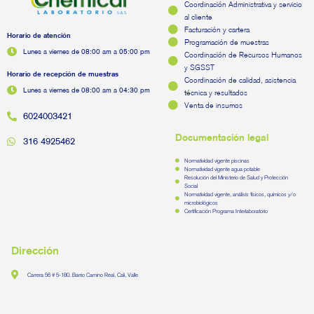
Coordinación Administrativa y servicio
al cliente
Facturación y cartera
Horario de atención
Programación de muestras
Lunes a viernes de 08:00 am a 05:00 pm
Coordinación de Recursos Humanos
y SGSST
Horario de recepción de muestras
Coordinación de calidad, asistencia
Lunes a viernes de 08:00 am a 04:30 pm
técnica y resultados
Venta de insumos
6024003421
Documentación legal
316 4925462
Normatividad vigente piscinas
Normatividad vigente agua potable
Resolución del Ministerio de Salud y Protección
Social
Normatividad vigente, análisis físicos, químicos y/o
microbiológicos
Certificación Programa Interlaboratorio
Dirección
Carrera 56 # 5-180. Barrio Camino Real, Cali, Valle